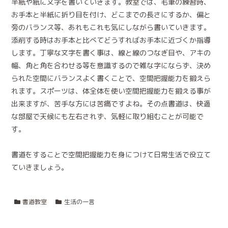
半紙や紙に文字を書いていきます。教室では、毛筆の練習時、
お手本と半紙に折り目を付け、どこまでの長さにするか、偏と
旁のバランス等、あれもこれも気にしながら書いていきます。
添削する時はお手本と比べてどうすればお手本に近づくか指導
します。丁寧な文字を書く事は、線と線のつなぎ目や、アキの
幅、角と角を合わせる等を意識するので雑な字にならず、決め
られた空間にバランスよく書くことで、空間把握能力を鍛えら
れます。スポーツは、体全体を使い空間把握能力を鍛える事が
出来ますが、苦手な方には苦痛ですよね。その点書道は、快適
な部屋で天候にも左右されず、気軽に取り組むことが可能で
す。
書道をすることで空間把握能力を身につけて日常生活で役立て
ていきましょう。
書道教室
生活の一言